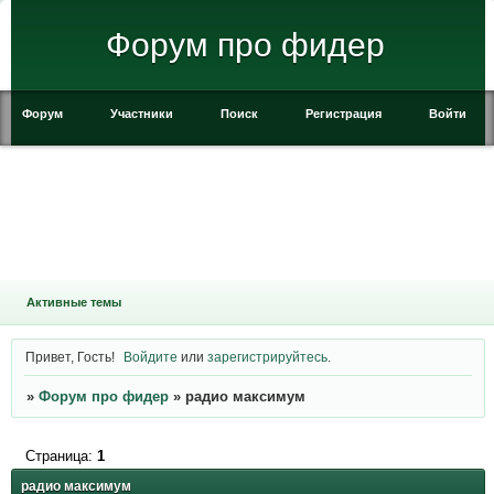
Форум про фидер
Форум
Участники
Поиск
Регистрация
Войти
Активные темы
Привет, Гость!
Войдите
или
зарегистрируйтесь
.
»
Форум про фидер
»
радио максимум
Страница:
1
радио максимум