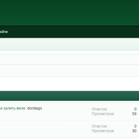
ойти
и залить желе
dorstags
0
59
0
30