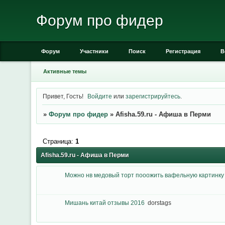
Форум про фидер
Форум
Участники
Поиск
Регистрация
В
Активные темы
Привет, Гость!
Войдите
или
зарегистрируйтесь
.
»
Форум про фидер
»
Afisha.59.ru - Афиша в Перми
Страница:
1
Afisha.59.ru - Афиша в Перми
Можно нв медовый торт пооожить вафельную картинку 
Мишань китай отзывы 2016
dorstags