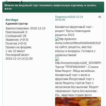
Страница:
1
Можно нв медовый торт пооожить вафельную картинку и залить
желе
Поделиться
2016-12-14
1
dorstags
09:42:00
Администратор
Бисквитно-фруктовый торт -
Зарегистрирован
: 2016-12-13
рецепт Торты Новогодние
Приглашений:
0
рецепты 2015
Сообщений:
39
Уважение:
[+0/-0]
Позитив:
[+0/-0]
на сайте: рецепты, мастер-
Провел на форуме:
классы и конкурсы. Готовьте с
1 час 10 минут
Последний визит:
удовольствием!
2016-12-14 14:21:00
Тортик "ТРОПИКАНКА" - Страна
Мам Рецепт: Яйца желейные.
бисквитный торт с желе и
фруктами Йогуртовый торт с
желе Рецепты тортов Торт с
желатином без выпечки: Рецепт
творожного торта без выпечки -
Diy , квартира студия фото