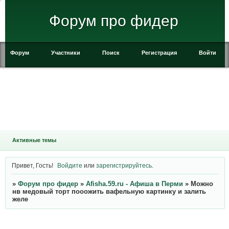
Форум про фидер
Форум
Участники
Поиск
Регистрация
Войти
Активные темы
Привет, Гость!
Войдите
или
зарегистрируйтесь
.
»
Форум про фидер
»
Afisha.59.ru - Афиша в Перми
»
Можно
нв медовый торт пооожить вафельную картинку и залить
желе