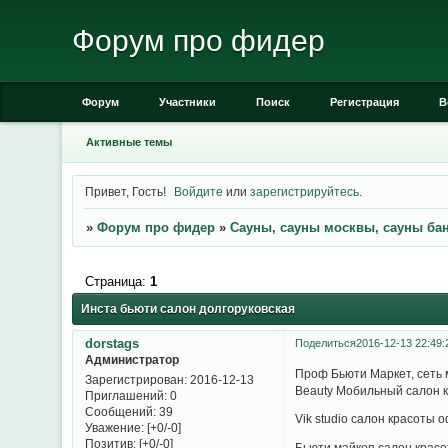
Форум про фидер
Форум
Участники
Поиск
Регистрация
В
Активные темы
Привет, Гость!
Войдите
или
зарегистрируйтесь
.
»
Форум про фидер
»
Сауны, сауны москвы, сауны ба
Страница:
1
Инста бьюти салон долгоруковская
dorstags
Поделиться
2016-12-13 22:49:
Администратор
Проф Бьюти Маркет, сеть м
Зарегистрирован
: 2016-12-13
Beauty Мобильный салон к
Приглашений:
0
Сообщений:
39
Vik studio салон красоты
Уважение:
[+0/-0]
Позитив:
[+0/-0]
Бьюти майкоп салон красот