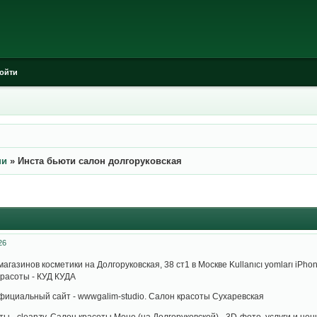
ойти
ни
»
Инста бьюти салон долгоруковская
26
агазинов косметики на Долгоруковская, 38 ст1 в Москве Kullanıcı yomları iPhon
расоты - КУД КУДА
 официальный сайт - wwwgalim-studio. Салон красоты Сухаревская
ы - cleanzy. Салон красоты Моне (на Долгоруковской) - 3D-фото, услуги и ц