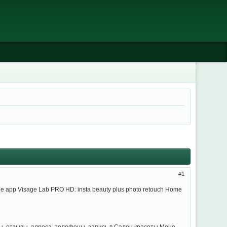
1
e app Visage Lab PRO HD: insta beauty plus photo retouch Home
ены, отзывы, адреса, телефоны, запись в Салон красоты Моне