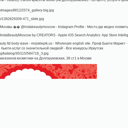
сквы �� @instabeautymoscow - Instagram Profile - Место,где модно появить
nstaBeautyMoscow by CREATORS - Apple iOS Search Analytics App Store Intell
ty ltd body wave - mojsklepik.us - Wholesale english site. Проф Бьюти Маркет - 
р бьюти-услуг со значительной скидкой! - Все конкурсы Иркутска
агазинов косметики на Долгоруковская, 38 ст1 в Москве