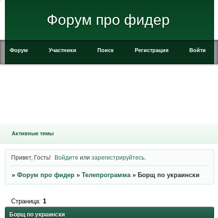
Форум про фидер
Форум
Участники
Поиск
Регистрация
Войти
Активные темы
Привет, Гость!
Войдите
или
зарегистрируйтесь
.
»
Форум про фидер
»
Телепрограмма
»
Борщ по украински
Страница:
1
Борщ по украински