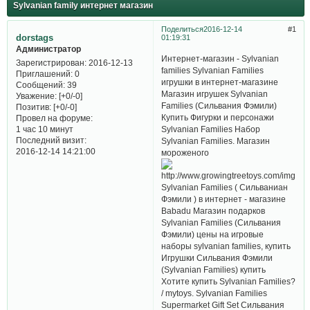
Sylvanian family интернет магазин
Поделиться
2016-12-14
1
dorstags
01:19:31
Администратор
Интернет-магазин - Sylvanian
Зарегистрирован
: 2016-12-13
families Sylvanian Families
Приглашений:
0
игрушки в интернет-магазине
Сообщений:
39
Магазин игрушек Sylvanian
Уважение:
[+0/-0]
Families (Сильвания Фэмили)
Позитив:
[+0/-0]
Купить Фигурки и персонажи
Провел на форуме:
Sylvanian Families Набор
1 час 10 минут
Последний визит:
Sylvanian Families. Магазин
2016-12-14 14:21:00
мороженого
Sylvanian Families ( Сильваниан
Фэмили ) в интернет - магазине
Babadu Магазин подарков
Sylvanian Families (Сильвания
Фэмили) цены на игровые
наборы sylvanian families, купить
Игрушки Сильвания Фэмили
(Sylvanian Families) купить
Хотите купить Sylvanian Families?
/ mytoys. Sylvanian Families
Supermarket Gift Set Cильвания