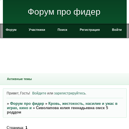
Форум про фидер
Форум
Участники
Поиск
Регистрация
Войти
Активные темы
Привет, Гость!
Войдите
или
зарегистрируйтесь
.
»
Форум про фидер
»
Кровь, жестокость, насилие и ужас в
играх, кино и
»
Сиволапова юлия геннадьевна омск 5
роддом
Страница:
1