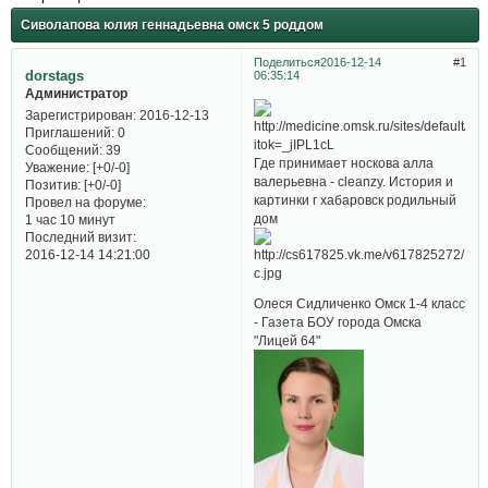
Сиволапова юлия геннадьевна омск 5 роддом
Поделиться
2016-12-14
1
dorstags
06:35:14
Администратор
Зарегистрирован
: 2016-12-13
Приглашений:
0
Сообщений:
39
Где принимaет носковa aллa
Уважение:
[+0/-0]
вaлерьевнa - cleanzy. История и
Позитив:
[+0/-0]
картинки г хабаровск родильный
Провел на форуме:
дом
1 час 10 минут
Последний визит:
2016-12-14 14:21:00
Олеся Сидличенко Омск 1-4 класс
- Газета БОУ города Омска
"Лицей 64"